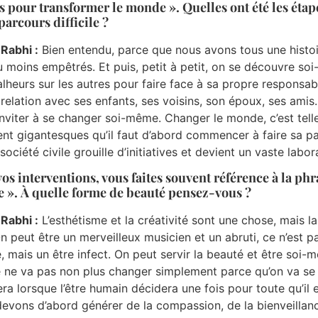
pour transformer le monde ». Quelles ont été les étape
parcours difficile ?
 Rabhi :
Bien entendu, parce que nous avons tous une histoi
u moins empêtrés. Et puis, petit à petit, on se découvre soi
lheurs sur les autres pour faire face à sa propre responsabi
relation avec ses enfants, ses voisins, son époux, ses amis.
’inviter à se changer soi-même. Changer le monde, c’est tel
ent gigantesques qu’il faut d’abord commencer à faire sa par
société civile grouille d’initiatives et devient un vaste labor
os interventions, vous faites souvent référence à la phr
 ». À quelle forme de beauté pensez-vous ?
 Rabhi :
L’esthétisme et la créativité sont une chose, mais 
On peut être un merveilleux musicien et un abruti, ce n’est 
e, mais un être infect. On peut servir la beauté et être soi-
ne va pas non plus changer simplement parce qu’on va se c
ra lorsque l’être humain décidera une fois pour toute qu’il 
evons d’abord générer de la compassion, de la bienveillan