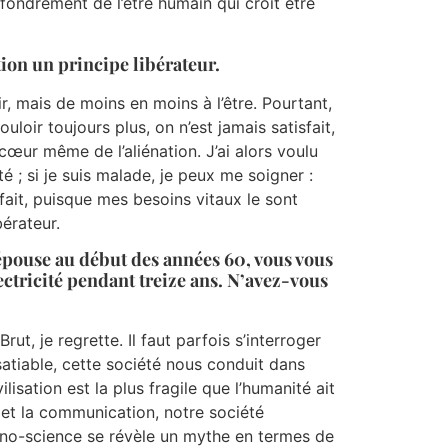
ffondrement de l’être humain qui croit être
tion un principe libérateur.
 mais de moins en moins à l’être. Pourtant,
uloir toujours plus, on n’est jamais satisfait,
cœur même de l’aliénation. J’ai alors voulu
rité ; si je suis malade, je peux me soigner :
sfait, puisque mes besoins vitaux le sont
bérateur.
e épouse au début des années 60, vous vous
ectricité pendant treize ans. N’avez-vous
t, je regrette. Il faut parfois s’interroger
satiable, cette société nous conduit dans
isation est la plus fragile que l’humanité ait
é et la communication, notre société
chno-science se révèle un mythe en termes de