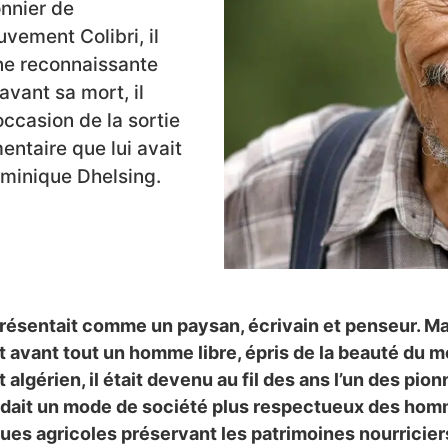
onnier de
uvement Colibri, il
une reconnaissante
vant sa mort, il
occasion de la sortie
entaire que lui avait
ominique Dhelsing.
 présentait comme un paysan, écrivain et penseur. Mai
it avant tout un homme libre, épris de la beauté du 
 algérien, il était devenu au fil des ans l’un des pion
dait un mode de société plus respectueux des hom
ques agricoles préservant les patrimoines nourricier