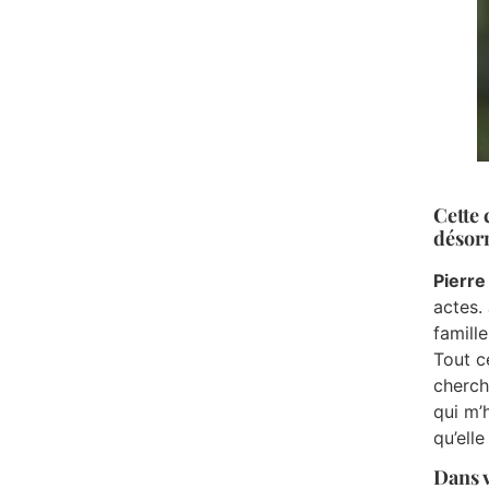
Cette 
désorm
Pierre
actes.
famill
Tout c
cherch
qui m’
qu’elle
Dans v