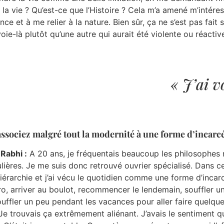
 la vie ? Qu’est-ce que l’Histoire ? Cela m’a amené m’intére
ence et à me relier à la nature. Bien sûr, ça ne s’est pas fait 
oie-là plutôt qu’une autre qui aurait été violente ou réactiv
« J’ai v
ssociez malgré tout la modernité à une forme d’incarcé
 Rabhi :
A 20 ans, je fréquentais beaucoup les philosophes
lières. Je me suis donc retrouvé ouvrier spécialisé. Dans cet
hiérarchie et j’ai vécu le quotidien comme une forme d’incar
ro, arriver au boulot, recommencer le lendemain, souffler 
ouffler un peu pendant les vacances pour aller faire quelque
. Je trouvais ça extrêmement aliénant. J’avais le sentiment 