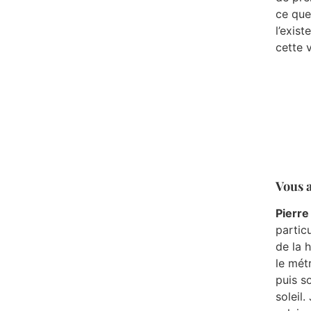
ce que
l’exist
cette v
Vous a
Pierre
particu
de la 
le mét
puis s
soleil