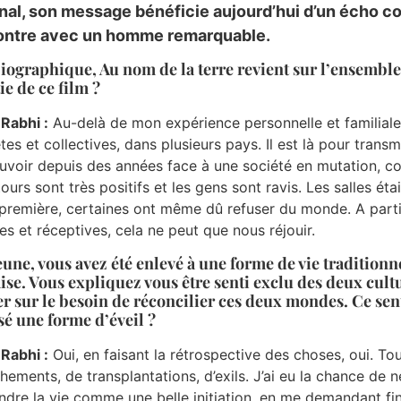
nal, son message bénéficie aujourd’hui d’un écho c
ntre avec un homme remarquable.
iographique, Au nom de la terre revient sur l’ensembl
tie de ce film ?
 Rabhi :
Au-delà de mon expérience personnelle et familiale,
tes et collectives, dans plusieurs pays. Il est là pour tran
voir depuis des années face à une société en mutation, con
tours sont très positifs et les gens sont ravis. Les salles é
première, certaines ont même dû refuser du monde. A part
es et réceptives, cela ne peut que nous réjouir.
jeune, vous avez été enlevé à une forme de vie tradition
ise. Vous expliquez vous être senti exclu des deux cult
r sur le besoin de réconcilier ces deux mondes. Ce sen
sé une forme d’éveil ?
 Rabhi :
Oui, en faisant la rétrospective des choses, oui. To
chements, de transplantations, d’exils. J’ai eu la chance de
ndre la vie comme une belle initiation, en me demandant fin