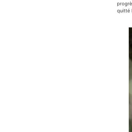
progrè
quitté