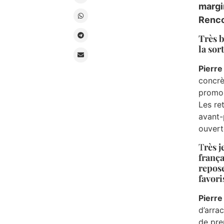
margi
Renco
Très b
la sor
Pierre
concrè
promou
Les re
avant-
ouvert
T
rès 
frança
repose
favori
Pierre
d’arra
de pre