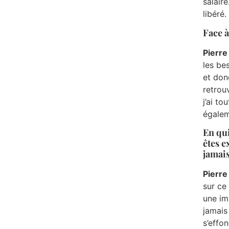
salair
libéré.
Face à
Pierre
les bes
et don
retrouv
j’ai t
égalem
En qui
êtes e
jamais
Pierre
sur ce
une im
jamais
s’effo