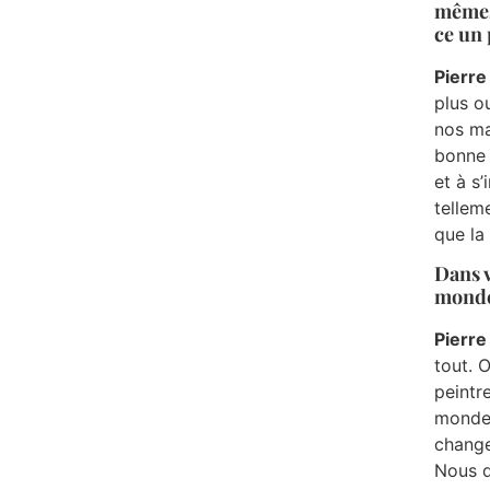
mêmes 
ce un 
Pierre
plus o
nos ma
bonne 
et à s
tellem
que la 
Dans v
monde
Pierre
tout. 
peintr
monde 
change
Nous d