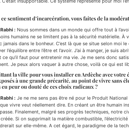
e. C’était insupportable. Ce système représente pour moi l’e
 ce sentiment d’incarcération, vous faites de la modéra
 Rabhi :
Nous sommes dans un monde qui offre tout à l’avoir,
oins humains ne se limitent pas à la sécurité matérielle. À vo
c jamais dans le bonheur. C’est là que se situe selon moi le 
er l’équilibre entre l’être et l’avoir. J’ai à manger, je suis ab
out ce qu’il faut pour entretenir ma vie. Je me sens donc sati
ent. Je peux alors vaquer à autre chose, voilà ce qui est li
ttant la ville pour vous installer en Ardèche avec votr
xposés à une grande précarité, au point de vivre sans él
 eu peur ou douté de ces choix radicaux ?
 Rabhi :
Je ne me sens pas être né pour le Produit National Bru
 que vivre veut réellement dire. En créant un être humain in
passe. Finalement, malgré ses progrès techniques, notre civil
 créée. Si on supprimait la matière combustible, l’électricit
ndrerait sur elle-même. A cet égard, le paradigme de la te