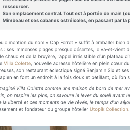
ressourcer.
Son emplacement central. Tout est à portée de main (ou 
Mimbeau et ses cabanes ostréicoles, en passant par la p
eule mention du nom « Cap Ferret » suffit à emballer bien de
es : ses immenses plages presque désertes, le va-et-vient d
le chaud et de la bruyère, l’appel irrésistible d’un plateau 
de
Villa Colette
, nouvelle adresse hôtelière en plein cœur du
reuses, son restaurant éclectique signé Benjamin Six et ses
apien en font un endroit à la fois doux et pétillant, où l’on
 imaginé Villa Colette comme une maison de bord de mer avec
in, on respire les pins, on savoure le lever du soleil avant l
e la liberté et ces moments de vie rêvés, le temps d’un séjo
lissement et fondateur du groupe hôtelier
Utopik Collection
.