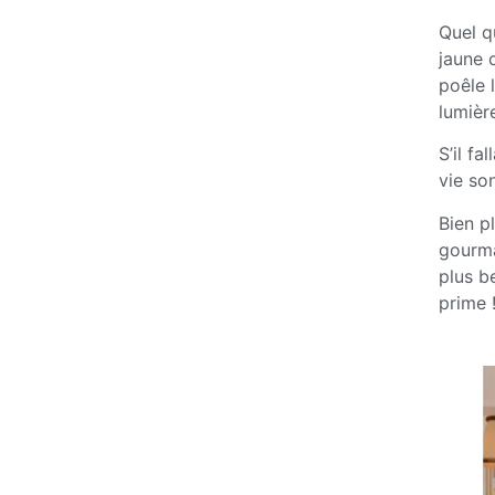
Quel q
jaune 
poêle 
lumièr
S’il fa
vie so
Bien pl
gourma
plus b
prime 