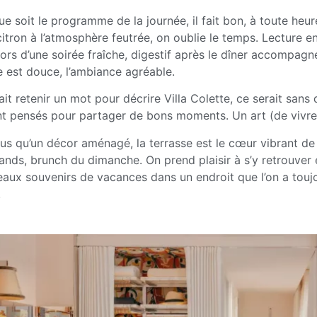
ue soit le programme de la journée, il fait bon, à toute heu
citron à l’atmosphère feutrée, on oublie le temps. Lecture 
lors d’une soirée fraîche, digestif après le dîner accompagn
e est douce, l’ambiance agréable.
llait retenir un mot pour décrire Villa Colette, ce serait sans
nt pensés pour partager de bons moments. Un art (de vivre !
us qu’un décor aménagé, la terrasse est le cœur vibrant de l’
nds, brunch du dimanche. On prend plaisir à s’y retrouver 
eaux souvenirs de vacances dans un endroit que l’on a touj
!