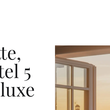
te,
el 5
 luxe