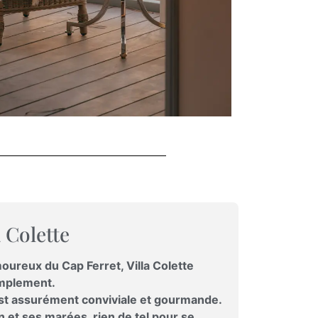
 Colette
oureux du Cap Ferret, Villa Colette
simplement.
est assurément conviviale et gourmande.
 et ses marées, rien de tel pour se