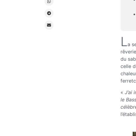
L
a s
rêveri
du sab
celle 
chaleu
ferretc
«
J’ai
le Bass
célèbr
l’étab