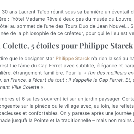
 30 ans Laurent Taïeb réunit sous sa bannière un éventail 
ère : l’hôtel Madame Rêve à deux pas du musée du Louvre, le
tel au sommet de l’une des Tours Duo de Jean Nouvel… Sa n
née de la philosophie de ce créateur, pour qui le lieu est ve
a Colette, 5 étoiles pour Philippe Starck
 dire que le designer star
Philippe Starck
n’a rien laissé au 
l restitue l’âme du Cap Ferret avec subtilité, élégance et c
ulière, étrangement familière. Pour lui «
l’un des meilleurs e
 en France, à l’écart de tout ; il s’appelle le Cap Ferret. E
nant Villa Colette
».
mbres et 6 suites s’ouvrent ici sur un jardin paysager. Cert
ongeante sur la pinède ou le village avec, au loin, les refle
pacieuses et confortables. On y paresse après une journée 
ade jusqu’à la Pointe et la traditionnelle – mais non moin