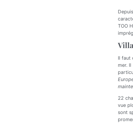
Depuis
caract
TOO Hô
imprég
Vill
Il faut
mer. I
partic
Europe,
mainte
22 cha
vue pl
sont s
promen