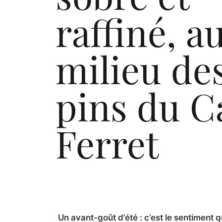
raffiné, a
milieu de
pins du C
Ferret
Un avant-goût d’été : c’est le sentiment q