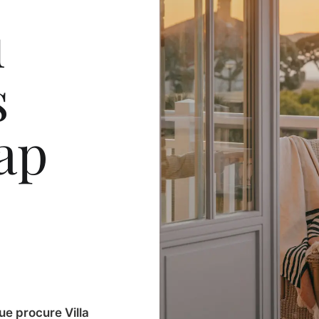
u
s
ap
ue procure Villa