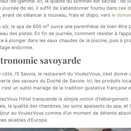
 haut-de-gamme. Ici, la qualité du sommeil est sacrée : de lu
e journée de ski, il suffit de s’abandonner fourbu dans ces 
, avant de s’élancer à nouveau, frais et dispo, vers
le domai
n sûr, le spa de 600 m² ouvre une parenthèse de bien-être p
eau des pistes. En fin de journée, comment résister à l’appe
te à plonger dans les eaux chaudes de la piscine, puis à pr
tage endormie.
tronomie savoyarde
 côté, l’Il Savoia, le restaurant du VoulezVous, s’est donné u
erte des saveurs du Duché de Savoie. Ici, les produits locau
, c’est un subtil mariage de la tradition gustative française 
lezVous Hôtel transcende la simple notion d’hébergement. 
le, la qualité des chambres, les soins apaisants du spa, et l
jour au VoulezVous comme d’un moment de détente absolue
es skiables d’Europe.