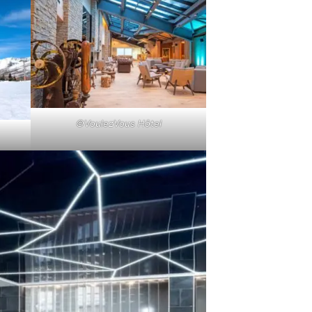
©VoulezVous Hôtel