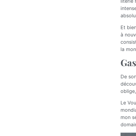
literie
intens
absolu
Et bie
à nouv
consis
la mon
Gas
De son
découv
oblige
Le Vou
mondia
mon sé
domain