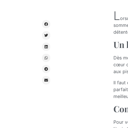
L
ors
sommet
détent
Un 
Dès mo
cœur 
aux pi
Il faut
parfai
meille
Con
Pour v