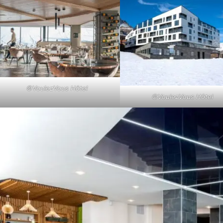
©VoulezVous Hôtel
©VoulezVous Hôtel